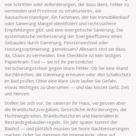
von Schritten oder Anforderungen, die dazu dient, Fehler zu
vermeiden und Prozesse zu strukturieren.
, ein
Bausachverständiger
,
Ein Fachmann, der bei Immobilienkauf
oder Sanierung Mängel identifiziert und rechtssichere
Empfehlungen gibt.
und eine
energetische Sanierung
,
Die
systematische Verbesserung der Energieeffizienz eines
Gebäudes durch Dämmung, Fensterwechsel oder
Heizungsoptimierung.
gemeinsam? Allesamt sind sie dazu
da, Chaos zu vermeiden. Eine Checkliste ist kein lästiges
Papierkram-Tool — sie ist Ihr persönlicher
Versicherungsschein gegen teure Fehler. Ob Sie eine Wand
durchbrechen, die Dämmung erneuern oder den Schallschutz
im Bad prüfen: Ohne eine klare Liste laufen Sie Gefahr,
etwas Wichtiges zu übersehen — und das kostet Geld, Zeit
und Nerven.
Stellen Sie sich vor, Sie sanieren Ihr Haus, vergessen aber
die
Brandschutzvorgaben
,
Gesetzliche Anforderungen, die
Fluchtwegbreiten, Brandschutztüren und Materialien in
Bestandsgebäuden regeln.
. Ein Jahr später kommt der
Bauhof — und plötzlich müssen Sie teure Nachbesserungen
machen. Oder Sie dämmen die Innenwände, ohne auf