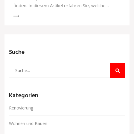
finden. In diesem Artikel erfahren Sie, welche
Tischhöhen geeignet sind und wie Sie Ihre
Arbeitsposition verbessern können. Dazu geben wir
nützliche Tipps, worauf Sie beim Kauf achten
sollten.
Suche
Kategorien
Renovierung
Wohnen und Bauen