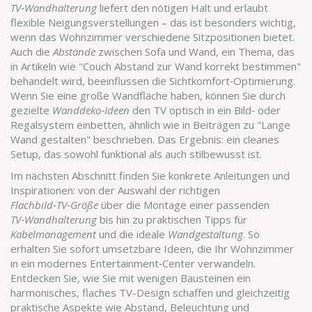
TV‑Wandhalterung
liefert den nötigen Halt und erlaubt
flexible Neigungsverstellungen – das ist besonders wichtig,
wenn das Wohnzimmer verschiedene Sitzpositionen bietet.
Auch die
Abstände
zwischen Sofa und Wand, ein Thema, das
in Artikeln wie "Couch Abstand zur Wand korrekt bestimmen"
behandelt wird, beeinflussen die Sichtkomfort‑Optimierung.
Wenn Sie eine große Wandfläche haben, können Sie durch
gezielte
Wanddeko‑Ideen
den TV optisch in ein Bild‑ oder
Regalsystem einbetten, ähnlich wie in Beiträgen zu "Lange
Wand gestalten" beschrieben. Das Ergebnis: ein cleanes
Setup, das sowohl funktional als auch stilbewusst ist.
Im nächsten Abschnitt finden Sie konkrete Anleitungen und
Inspirationen: von der Auswahl der richtigen
Flachbild‑TV‑Größe
über die Montage einer passenden
TV‑Wandhalterung
bis hin zu praktischen Tipps für
Kabelmanagement
und die ideale
Wandgestaltung
. So
erhalten Sie sofort umsetzbare Ideen, die Ihr Wohnzimmer
in ein modernes Entertainment‑Center verwandeln.
Entdecken Sie, wie Sie mit wenigen Bausteinen ein
harmonisches, flaches TV-Design schaffen und gleichzeitig
praktische Aspekte wie Abstand, Beleuchtung und