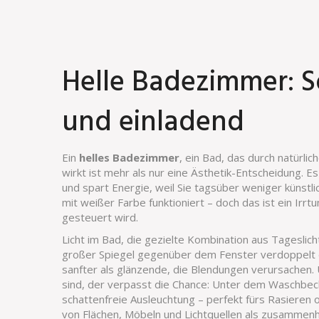
Helle Badezimmer: So
und einladend
Ein
helles Badezimmer
,
ein Bad, das durch natürlic
wirkt
ist mehr als nur eine Ästhetik-Entscheidung. E
und spart Energie, weil Sie tagsüber weniger künstli
mit weißer Farbe funktioniert – doch das ist ein Irrtum
gesteuert wird.
Licht im Bad
,
die gezielte Kombination aus Tageslic
großer Spiegel gegenüber dem Fenster verdoppelt das
sanfter als glänzende, die Blendungen verursachen.
sind, der verpasst die Chance: Unter dem Waschbeck
schattenfreie Ausleuchtung – perfekt fürs Rasieren
von Flächen, Möbeln und Lichtquellen als zusamme