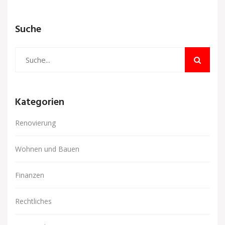
Getränken – erfahren Sie, wie Sie Ihren Glas-
Couchtisch pflegen und gestalten können, ohne
Suche
seine Oberfläche zu gefährden. Entdecken Sie
zudem die Top-Empfehlungen von Homary für
stilvolle Wohnzimmereinrichtungen.
Kategorien
Renovierung
Wohnen und Bauen
Finanzen
Rechtliches