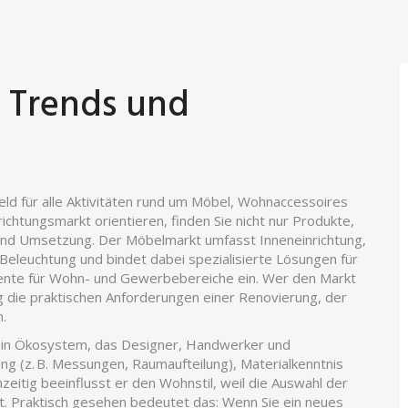
 Trends und
eld für alle Aktivitäten rund um Möbel, Wohnaccessoires
richtungsmarkt
orientieren, finden Sie nicht nur Produkte,
 und Umsetzung. Der Möbelmarkt umfasst
Inneneinrichtung
,
 Beleuchtung
und bindet dabei spezialisierte Lösungen für
emente für Wohn- und Gewerbebereiche
ein. Wer den Markt
ig die praktischen Anforderungen einer
Renovierung
,
der
.
t ein Ökosystem, das Designer, Handwerker und
g (z. B. Messungen, Raumaufteilung), Materialkenntnis
chzeitig beeinflusst er den Wohnstil, weil die Auswahl der
t. Praktisch gesehen bedeutet das: Wenn Sie ein neues