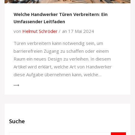
Welche Handwerker Türen Verbreitern: Ein
Umfassender Leitfaden
von
Helmut Schröder
an 17 Mai 2024
Türen verbreitern kann notwendig sein, um
barrierefreien Zugang zu schaffen oder einem
Raum ein neues Design zu verleihen. In diesem
Artikel wird erklärt, welche Art von Handwerker
diese Aufgabe übernehmen kann, welche
Werkzeuge und Materialien erforderlich sind, und es
werden praktische Tipps für die Durchführung
gegeben. Ob Schreiner, Tischler oder ein
spezialisierter Handwerker – hier finden Sie
nützliche Informationen zu Kosten, Zeitaufwand und
Suche
wichtigen Aspekten der Türverbreiterung.