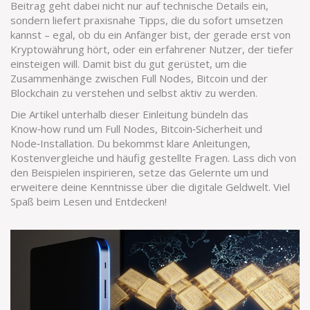
Beitrag geht dabei nicht nur auf technische Details ein,
sondern liefert praxisnahe Tipps, die du sofort umsetzen
kannst – egal, ob du ein Anfänger bist, der gerade erst von
Kryptowährung hört, oder ein erfahrener Nutzer, der tiefer
einsteigen will. Damit bist du gut gerüstet, um die
Zusammenhänge zwischen Full Nodes, Bitcoin und der
Blockchain zu verstehen und selbst aktiv zu werden.
Die Artikel unterhalb dieser Einleitung bündeln das
Know‑how rund um Full Nodes, Bitcoin‑Sicherheit und
Node‑Installation. Du bekommst klare Anleitungen,
Kostenvergleiche und häufig gestellte Fragen. Lass dich von
den Beispielen inspirieren, setze das Gelernte um und
erweitere deine Kenntnisse über die digitale Geldwelt. Viel
Spaß beim Lesen und Entdecken!