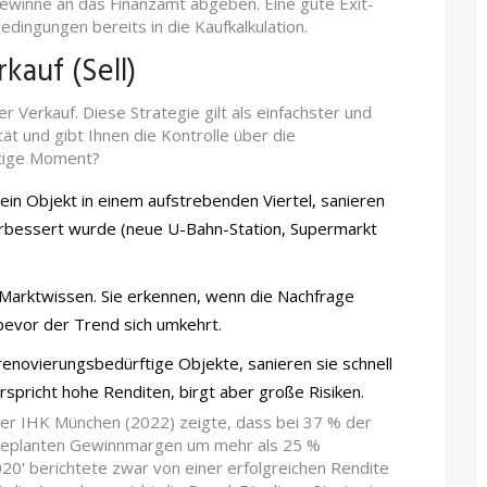
 Gewinne an das Finanzamt abgeben. Eine gute Exit-
edingungen bereits in die Kaufkalkulation.
kauf (Sell)
er Verkauf. Diese Strategie gilt als einfachster und
tät und gibt Ihnen die Kontrolle über die
htige Moment?
ein Objekt in einem aufstrebenden Viertel, sanieren
 verbessert wurde (neue U-Bahn-Station, Supermarkt
 Marktwissen. Sie erkennen, wenn die Nachfrage
 bevor der Trend sich umkehrt.
enovierungsbedürftige Objekte, sanieren sie schnell
rspricht hohe Renditen, birgt aber große Risiken.
ie der IHK München (2022) zeigte, dass bei 37 % der
 geplanten Gewinnmargen um mehr als 25 %
20' berichtete zwar von einer erfolgreichen Rendite