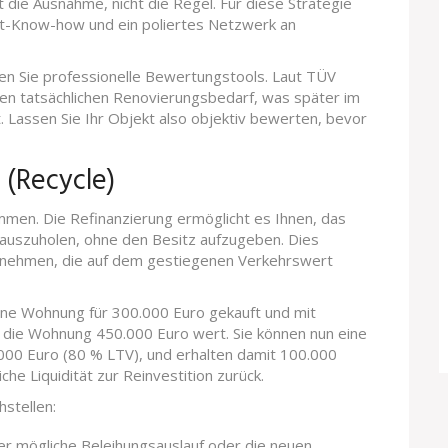
ft die Ausnahme, nicht die Regel. Für diese Strategie
nt-Know-how und ein poliertes Netzwerk an
tzen Sie professionelle Bewertungstools. Laut TÜV
en tatsächlichen Renovierungsbedarf, was später im
 Lassen Sie Ihr Objekt also objektiv bewerten, bevor
 (Recycle)
mmen. Die Refinanzierung ermöglicht es Ihnen, das
rauszuholen, ohne den Besitz aufzugeben. Dies
ufnehmen, die auf dem gestiegenen Verkehrswert
e eine Wohnung für 300.000 Euro gekauft und mit
st die Wohnung 450.000 Euro wert. Sie können nun eine
.000 Euro (80 % LTV), und erhalten damit 100.000
che Liquidität zur Reinvestition zurück.
stellen:
er mögliche Beleihungsauslauf oder die neuen