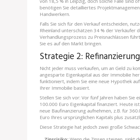
von 18,5 % in Leipzig, doch solche Fälle sind o
benötigen Sie detailliertes Projektmanageme
Handwerkern.
Falls Sie sich für den Verkauf entscheiden, nu
Rheinland unterschätzen 34 % der Verkäufer d
Verhandlungsprozess zu Preisnachlässen führt.
Sie es auf den Markt bringen.
Strategie 2: Refinanzierung
Nicht jeder muss verkaufen, um an Geld zu ko
angesparte Eigenkapital aus der Immobilie he
funktioniert, indem Sie eine neue Hypothek a
Ihrer Immobilie basiert.
Stellen Sie sich vor: Vor fünf Jahren haben Si
100.000 Euro Eigenkapital finanziert. Heute i
neue Baufinanzierung aufnehmen, z.B. für 360
Euro Ihres ursprünglichen Kapitals plus zusätzli
Diese Strategie hat jedoch zwei große Schwach
Zinsrisiko:
Wenn die Zinsen steigen, sinkt d