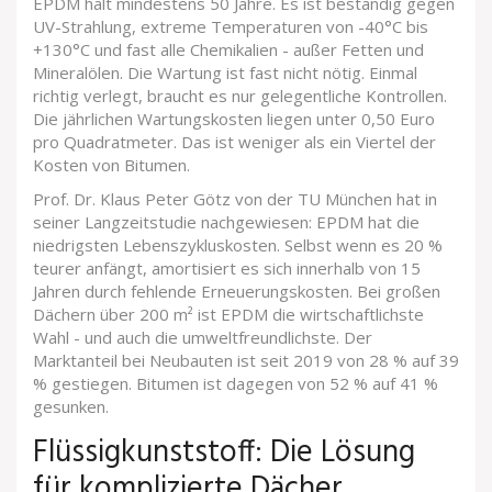
EPDM hält mindestens 50 Jahre. Es ist beständig gegen
UV-Strahlung, extreme Temperaturen von -40°C bis
+130°C und fast alle Chemikalien - außer Fetten und
Mineralölen. Die Wartung ist fast nicht nötig. Einmal
richtig verlegt, braucht es nur gelegentliche Kontrollen.
Die jährlichen Wartungskosten liegen unter 0,50 Euro
pro Quadratmeter. Das ist weniger als ein Viertel der
Kosten von Bitumen.
Prof. Dr. Klaus Peter Götz von der TU München hat in
seiner Langzeitstudie nachgewiesen: EPDM hat die
niedrigsten Lebenszykluskosten. Selbst wenn es 20 %
teurer anfängt, amortisiert es sich innerhalb von 15
Jahren durch fehlende Erneuerungskosten. Bei großen
Dächern über 200 m² ist EPDM die wirtschaftlichste
Wahl - und auch die umweltfreundlichste. Der
Marktanteil bei Neubauten ist seit 2019 von 28 % auf 39
% gestiegen. Bitumen ist dagegen von 52 % auf 41 %
gesunken.
Flüssigkunststoff: Die Lösung
für komplizierte Dächer