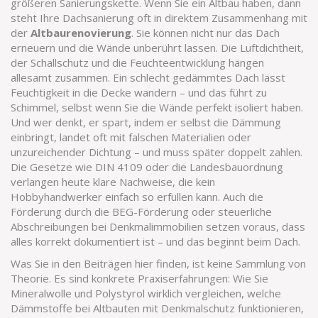
größeren Sanierungskette. Wenn Sie ein Altbau haben, dann
steht Ihre Dachsanierung oft in direktem Zusammenhang mit
der
Altbaurenovierung
. Sie können nicht nur das Dach
erneuern und die Wände unberührt lassen. Die Luftdichtheit,
der Schallschutz und die Feuchteentwicklung hängen
allesamt zusammen. Ein schlecht gedämmtes Dach lässt
Feuchtigkeit in die Decke wandern – und das führt zu
Schimmel, selbst wenn Sie die Wände perfekt isoliert haben.
Und wer denkt, er spart, indem er selbst die Dämmung
einbringt, landet oft mit falschen Materialien oder
unzureichender Dichtung – und muss später doppelt zahlen.
Die Gesetze wie DIN 4109 oder die Landesbauordnung
verlangen heute klare Nachweise, die kein
Hobbyhandwerker einfach so erfüllen kann. Auch die
Förderung durch die BEG-Förderung oder steuerliche
Abschreibungen bei Denkmalimmobilien setzen voraus, dass
alles korrekt dokumentiert ist – und das beginnt beim Dach.
Was Sie in den Beiträgen hier finden, ist keine Sammlung von
Theorie. Es sind konkrete Praxiserfahrungen: Wie Sie
Mineralwolle und Polystyrol wirklich vergleichen, welche
Dämmstoffe bei Altbauten mit Denkmalschutz funktionieren,