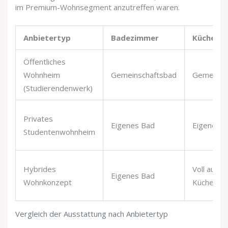
im Premium-Wohnsegment anzutreffen waren.
Anbietertyp
Badezimmer
Küche
Öffentliches
Wohnheim
Gemeinschaftsbad
Gemeinsc
(Studierendenwerk)
Privates
Eigenes Bad
Eigene Ei
Studentenwohnheim
Hybrides
Voll ausg
Eigenes Bad
Wohnkonzept
Küche
Vergleich der Ausstattung nach Anbietertyp