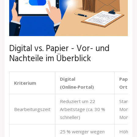
Digital vs. Papier - Vor- und
Nachteile im Überblick
Digital
Papier 
Kriterium
(Online‑Portal)
Ort)
Reduziert um 22
Standar
Bearbeitungszeit
Arbeitstage (ca. 30 %
Monate, 
schneller)
Monate
25 % weniger wegen
Höhere 