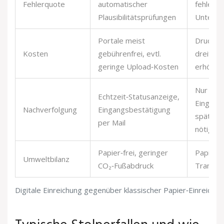
Fehlerquote
automatischer
fehlend
Plausibilitätsprüfungen
Untersch
Portale meist
Druck, V
Kosten
gebührenfrei, evtl.
dreifach
geringe Upload‑Kosten
erhöhen
Nur schri
Echtzeit‑Statusanzeige,
Eingang
Nachverfolgung
Eingangsbestätigung
spätere
per Mail
nötig
Papier‑frei, geringer
Papier‑ 
Umweltbilanz
CO₂‑Fußabdruck
Transpo
Digitale Einreichung gegenüber klassischer Papier‑Einreichu