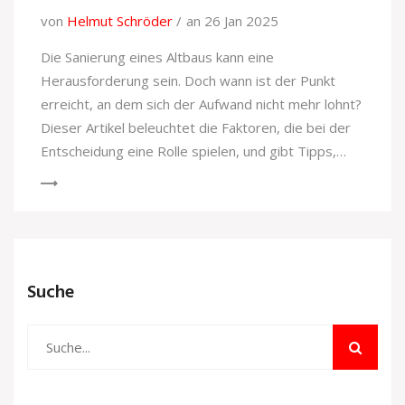
von
Helmut Schröder
an 26 Jan 2025
Die Sanierung eines Altbaus kann eine
Herausforderung sein. Doch wann ist der Punkt
erreicht, an dem sich der Aufwand nicht mehr lohnt?
Dieser Artikel beleuchtet die Faktoren, die bei der
Entscheidung eine Rolle spielen, und gibt Tipps,
wann ein Neubau die bessere Alternative sein
könnte. Von unerwarteten Kosten bis hin zu
rechtlichen Hürden, die möglichen Fallstricke sind
zahlreich.
Suche