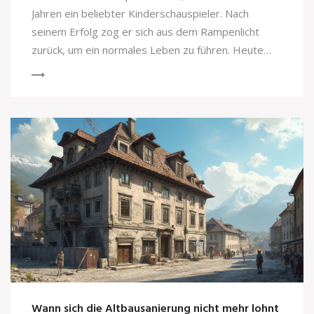
Jahren ein beliebter Kinderschauspieler. Nach
seinem Erfolg zog er sich aus dem Rampenlicht
zurück, um ein normales Leben zu führen. Heute
widmet er sich anderen kreativen und intellektuellen
Projekten. Wir betrachten, wie sich sein Leben nach
der Serie entwickelt hat und welche Auswirkungen
das auf die Fans und die Serie hatte. Gibt es
Parallelen zwischen seiner Schauspielzeit und
praktischen Heimwerkerprojekten?
Wann sich die Altbausanierung nicht mehr lohnt