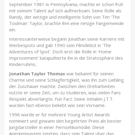
September 1981 in Pennsylvania, machte er schon früh
mit seinem Talent auf sich aufmerksam. Seine Rolle als
Randy, der witzige und intelligente Sohn von Tim 'The
Toolman' Taylor, brachte ihm eine riesige Fangemeinde
ein.
Interessanterweise begann Jonathan seine Karriere mit
Werbespots und gab 1990 sein Filmdebüt in 'The
Adventures of Spot'. Doch erst die Rolle in 'Home
Improvement' katapultierte ihn in die Stratosphäre des
Kinderruhms.
Jonathan Taylor Thomas
war bekannt für seinen
Charme und seine Schlagfertigkeit, was ihn zum Liebling
der Zuschauer machte. Zwischen den Dreharbeiten
nutzte er seine Zeit, um zu studieren, was vielen Fans
Respekt abverlangte. Fun Fact: Seine Initialen J.T.T.
wurden fast ebenso beliebt wie sein Vorname.
1996 wurde er für mehrere Young Artist Awards
nominiert und gewann den begehrten Preis als bester
Jungdarsteller in einer Fernsehkomödie. Diese
Anerkennungen zeigten, dass sein Talent über das