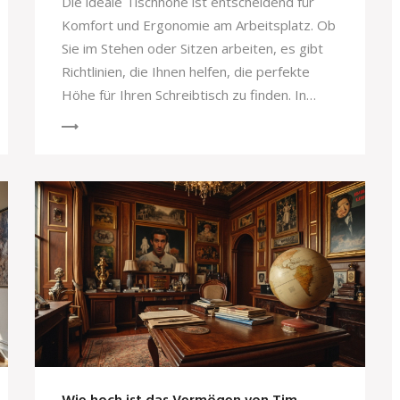
Die ideale Tischhöhe ist entscheidend für
Komfort und Ergonomie am Arbeitsplatz. Ob
Sie im Stehen oder Sitzen arbeiten, es gibt
Richtlinien, die Ihnen helfen, die perfekte
Höhe für Ihren Schreibtisch zu finden. In
diesem Artikel erfahren Sie, welche
Tischhöhen geeignet sind und wie Sie Ihre
Arbeitsposition verbessern können. Dazu
geben wir nützliche Tipps, worauf Sie beim
Kauf achten sollten.