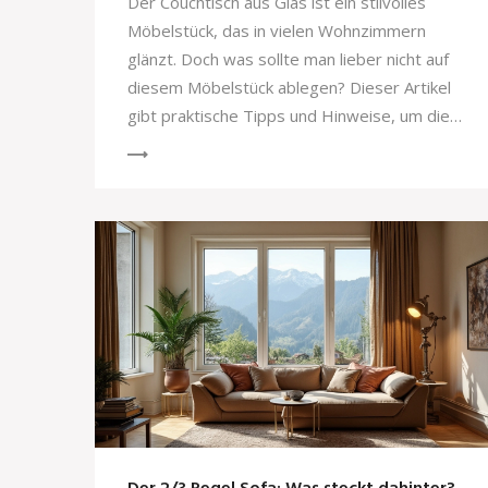
Der Couchtisch aus Glas ist ein stilvolles
Möbelstück, das in vielen Wohnzimmern
glänzt. Doch was sollte man lieber nicht auf
diesem Möbelstück ablegen? Dieser Artikel
gibt praktische Tipps und Hinweise, um die
Brillanz und Langlebigkeit Ihres Couchtisches
zu bewahren, indem unnötige Risiken
vermieden werden. Von schweren
Dekorationsstücken bis hin zu heißen
Getränken – erfahren Sie, wie Sie Ihren Glas-
Couchtisch pflegen und gestalten können,
ohne seine Oberfläche zu gefährden.
Entdecken Sie zudem die Top-Empfehlungen
von Homary für stilvolle
Wohnzimmereinrichtungen.