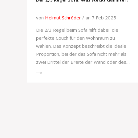
Der 2/3 Regel Sofa: Was steckt dahinter?
von
Helmut Schröder
an 7 Feb 2025
Die 2/3 Regel beim Sofa hilft dabei, die
perfekte Couch für den Wohnraum zu
wählen. Das Konzept beschreibt die ideale
Proportion, bei der das Sofa nicht mehr als
zwei Drittel der Breite der Wand oder des
Raumes einnehmen soll. Diese Regel sorgt
für ein ausgewogenes Raumgefühl, selbst in
kleineren Räumen. Im Artikel erfahren Sie,
wie Sie diese Regel anwenden können und
wo Sie passende Sofas finden.