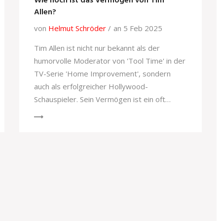
Wie hoch ist das Vermögen von Tim
Allen?
von
Helmut Schröder
an 5 Feb 2025
Tim Allen ist nicht nur bekannt als der
humorvolle Moderator von 'Tool Time' in der
TV-Serie 'Home Improvement', sondern
auch als erfolgreicher Hollywood-
Schauspieler. Sein Vermögen ist ein oft
diskutiertes Thema, vor allem in Verbindung
mit seinen Verdiensten aus Film und
Fernsehen. In diesem Artikel werfen wir
einen genaueren Blick auf Tims finanzielle
Situation, seine Karrierehöhepunkte und
geben Einblicke in seinen Weg zum Reichtum.
Es werden spannende Fakten enthüllt, die
vielen neu sein dürften.