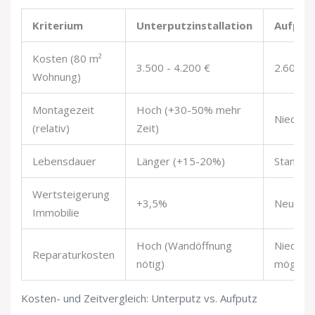
Kriterium
Unterputzinstallation
Aufputz
Kosten (80 m²
3.500 - 4.200 €
2.600 - 
Wohnung)
Montagezeit
Hoch (+30-50% mehr
Niedrig 
(relativ)
Zeit)
Lebensdauer
Länger (+15-20%)
Standar
Wertsteigerung
+3,5%
Neutral
Immobilie
Hoch (Wandöffnung
Niedrig
Reparaturkosten
nötig)
möglich)
Kosten- und Zeitvergleich: Unterputz vs. Aufputz