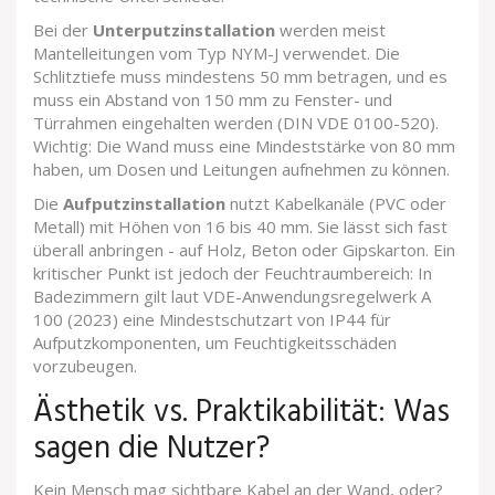
Bei der
Unterputzinstallation
werden meist
Mantelleitungen vom Typ NYM-J verwendet. Die
Schlitztiefe muss mindestens 50 mm betragen, und es
muss ein Abstand von 150 mm zu Fenster- und
Türrahmen eingehalten werden (DIN VDE 0100-520).
Wichtig: Die Wand muss eine Mindeststärke von 80 mm
haben, um Dosen und Leitungen aufnehmen zu können.
Die
Aufputzinstallation
nutzt Kabelkanäle (PVC oder
Metall) mit Höhen von 16 bis 40 mm. Sie lässt sich fast
überall anbringen - auf Holz, Beton oder Gipskarton. Ein
kritischer Punkt ist jedoch der Feuchtraumbereich: In
Badezimmern gilt laut VDE-Anwendungsregelwerk A
100 (2023) eine Mindestschutzart von IP44 für
Aufputzkomponenten, um Feuchtigkeitsschäden
vorzubeugen.
Ästhetik vs. Praktikabilität: Was
sagen die Nutzer?
Kein Mensch mag sichtbare Kabel an der Wand, oder?