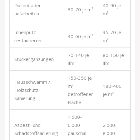
Lo
Dielenboden
40-90 je
30-70 je m²
Au
aufarbeiten
m²
Sc
Innenputz
35-70 je
30-60 je m²
Ka
restaurieren
m²
70-140 je
80-150 je
Pr
Stuckergänzungen
lfm
lfm
d
150-350 je
Hausschwamm /
m²
180-400
W
Holzschutz-
betroffener
je m²
Fr
Sanierung
Fläche
1.500-
Asbest- und
6.000
2.000-
Nu
Schadstoffsanierung
pauschal
8.000
G