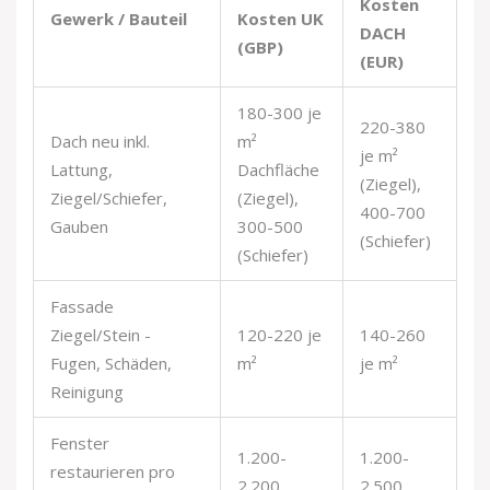
Kosten
Gewerk / Bauteil
Kosten UK
H
DACH
(GBP)
(EUR)
180-300 je
220-380
Dach neu inkl.
m²
je m²
Ab
Lattung,
Dachfläche
(Ziegel),
D
Ziegel/Schiefer,
(Ziegel),
400-700
ei
Gauben
300-500
(Schiefer)
(Schiefer)
Fassade
Ziegel/Stein -
120-220 je
140-260
Fe
Fugen, Schäden,
m²
je m²
Ko
Reinigung
Fenster
D
1.200-
1.200-
restaurieren pro
Re
2.200
2.500