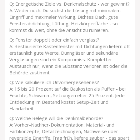
Q: Energetische Ziele vs. Denkmalschutz - wer gewinnt?
A: Weder noch. Du suchst die Lösung mit minimalem
Eingriff und maximaler Wirkung. Dichtes Dach, gute
Fensterabdichtung, Lüftung, Heizkörperfläche - so
kommst du weit, ohne die Ansicht zu ruinieren.
Q: Fenster doppelt oder einfach verglast?
A: Restaurierte Kastenfenster mit Dichtungen liefern oft
erstaunlich gute Werte. Dünngläser und sekundäre
Verglasungen sind ein Kompromiss. Kompletter
Austausch nur, wenn die Substanz verloren ist oder die
Behörde zustimmt.
Q: Wie kalkuliere ich Unvorhergesehenes?
A: 15 bis 20 Prozent auf die Baukosten als Puffer - bei
Feuchte, Schwamm, Setzungen eher 25 Prozent. Jede
Entdeckung im Bestand kostet Setup-Zeit und
Handarbeit.
Q: Welche Belege will die Denkmalbehörde?
A: Vorher-Nachher-Dokumentation, Material- und
Farbkonzepte, Detailzeichnungen, Nachweise über
reversible Eingriffe. Frag früh, liefere sauber - das spart