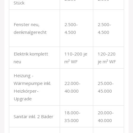
Stück
b
Ho
Fenster neu,
2.500-
2.500-
Pr
denkmalgerecht
4.500
4.500
m
Gl
Elektrik komplett
110-200 je
120-220
FI
neu
m² WF
je m² WF
B
Heizung -
Sc
Wärmepumpe inkl.
22.000-
25.000-
S
Heizkörper-
40.000
45.000
pr
Upgrade
18.000-
20.000-
Le
Sanitär inkl. 2 Bäder
35.000
40.000
k