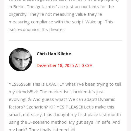
in Berlin. The ‘gutachter’ are just accountants for the
oligarchy. They’re not measuring value-they’re
measuring compliance with the script. Wake up. This
isn’t economics. It’s theater.
Christian Kliebe
Dezember 18, 2025 AT 07:39
YESSSSSS!!! This is EXACTLY what I’ve been trying to tell
my friends!!! 🎉 The market isn’t broken-it’s just
evolving! 💪 And guess what? We can adapt! Dynamic
factors? Szenarien? KI? YES PLEASE!! Let’s make this
smart, not scary. I just bought my first place last month
using the 3-scenario method. My gut says I’m safe. And
my bank? They finally listened. 🙌