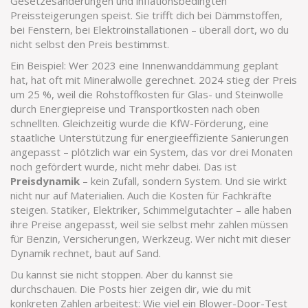
Gesetzesänderungen und inflationsbedingten
Preissteigerungen speist
. Sie trifft dich bei Dämmstoffen,
bei Fenstern, bei Elektroinstallationen – überall dort, wo du
nicht selbst den Preis bestimmst.
Ein Beispiel: Wer 2023 eine Innenwanddämmung geplant
hat, hat oft mit Mineralwolle gerechnet. 2024 stieg der Preis
um 25 %, weil die Rohstoffkosten für Glas- und Steinwolle
durch Energiepreise und Transportkosten nach oben
schnellten. Gleichzeitig wurde die
KfW-Förderung
,
eine
staatliche Unterstützung für energieeffiziente Sanierungen
angepasst – plötzlich war ein System, das vor drei Monaten
noch gefördert wurde, nicht mehr dabei. Das ist
Preisdynamik
– kein Zufall, sondern System. Und sie wirkt
nicht nur auf Materialien. Auch die Kosten für Fachkräfte
steigen. Statiker, Elektriker, Schimmelgutachter – alle haben
ihre Preise angepasst, weil sie selbst mehr zahlen müssen
für Benzin, Versicherungen, Werkzeug. Wer nicht mit dieser
Dynamik rechnet, baut auf Sand.
Du kannst sie nicht stoppen. Aber du kannst sie
durchschauen. Die Posts hier zeigen dir, wie du mit
konkreten Zahlen arbeitest: Wie viel ein Blower-Door-Test