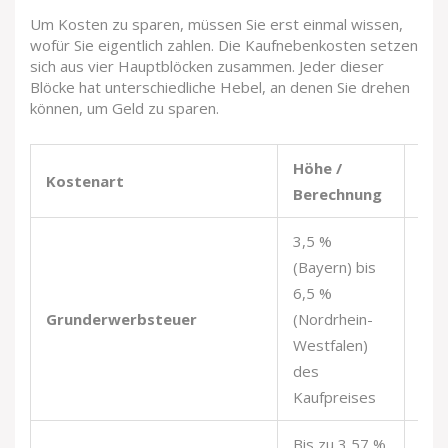
Um Kosten zu sparen, müssen Sie erst einmal wissen,
wofür Sie eigentlich zahlen. Die Kaufnebenkosten setzen
sich aus vier Hauptblöcken zusammen. Jeder dieser
Blöcke hat unterschiedliche Hebel, an denen Sie drehen
können, um Geld zu sparen.
Höhe /
Kostenart
Ver
Berechnung
3,5 %
(Bayern) bis
6,5 %
Nein
Grunderwerbsteuer
(Nordrhein-
fes
Westfalen)
des
Kaufpreises
Bis zu 3,57 %