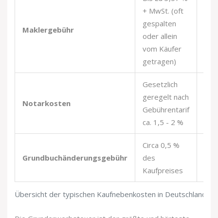
+ MwSt. (oft
Ja (
gespalten
Maklergebühr
Ver
oder allein
Wec
vom Käufer
getragen)
Gesetzlich
Nein
geregelt nach
Notarkosten
Ges
Gebührentarif
ver
ca. 1,5 - 2 %
Circa 0,5 %
Nein
Grundbuchänderungsgebühr
des
Ges
Kaufpreises
ver
Übersicht der typischen Kaufnebenkosten in Deutschland (S