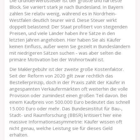
Die
Grunderwerbsteuer
ist der größte und härteste
Block. Sie variiert stark je nach Bundesland. In Bayern
zahlen Sie relativ wenig, während es in Nordrhein-
Westfalen deutlich teurer wird. Diese Steuer wirkt
doppelt belastend: Der Staat profitiert von steigenden
Preisen, und viele Länder haben ihre Sätze in den
letzten Jahren angehoben. Hier haben Sie als Käufer
keinen Einfluss, außer wenn Sie gezielt in Bundesländern
mit niedrigeren Sätzen suchen - was aber selten die
primäre Motivation bei der Wohnortwahl ist.
Die Maklergebühr ist der zweite große Kostenfaktor.
Seit der Reform von 2020 gilt zwar rechtlich das
Bestellerprinzip, doch in der Praxis zahlt der Käufer in
angespannten Verkäufermärkten oft weiterhin die volle
Provision oder zumindest einen großen Teil davon. Bei
einem Kaufpreis von 500.000 Euro bedeutet das schnell
15.000 Euro oder mehr. Das Bundesinstitut für Bau-,
Stadt- und Raumforschung (BBSR) kritisiert hier eine
massive Informationsasymmetrie: Käufer wissen oft
nicht genau, welche Leistung sie für dieses Geld
erhalten.