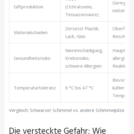
Gering bis
Giftproduktion
(Ochratoxine,
mittel
Tenuazonsäure)
Zersetzt Plastik,
Oberflächl
Materialschaden
Lack, Glas
Beschädig
Nierenschädigung,
Hauptsäch
Gesundheitsrisiko
Krebsrisiko,
allergisch
schwere Allergien
Reaktione
Bevorzug
Temperaturtoleranz
6 °C bis 47 °C
kühlere
Temperat
Vergleich: Schwarzer Schimmel vs. andere Schimmelpilze
Die versteckte Gefahr: Wie