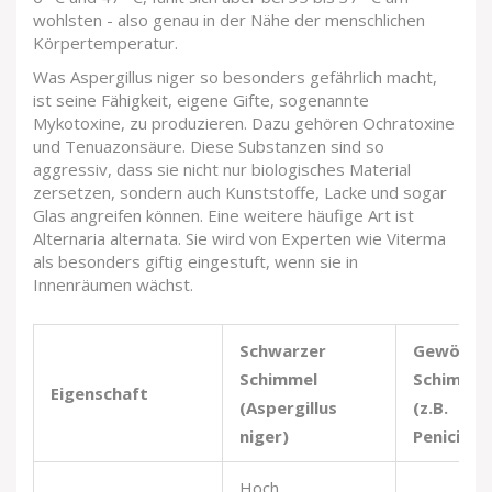
wohlsten - also genau in der Nähe der menschlichen
Körpertemperatur.
Was Aspergillus niger so besonders gefährlich macht,
ist seine Fähigkeit, eigene Gifte, sogenannte
Mykotoxine
, zu produzieren. Dazu gehören Ochratoxine
und Tenuazonsäure. Diese Substanzen sind so
aggressiv, dass sie nicht nur biologisches Material
zersetzen, sondern auch Kunststoffe, Lacke und sogar
Glas angreifen können. Eine weitere häufige Art ist
Alternaria alternata
. Sie wird von Experten wie Viterma
als besonders giftig eingestuft, wenn sie in
Innenräumen wächst.
Schwarzer
Gewöhnli
Schimmel
Schimmel
Eigenschaft
(Aspergillus
(z.B.
niger)
Penicilliu
Hoch