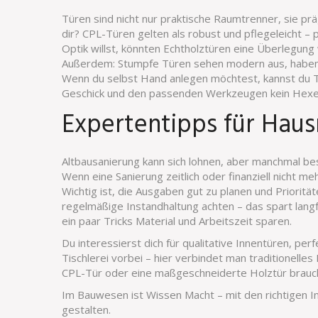
Türen sind nicht nur praktische Raumtrenner, sie pr
dir? CPL-Türen gelten als robust und pflegeleicht –
Optik willst, könnten Echtholztüren eine Überlegung 
Außerdem: Stumpfe Türen sehen modern aus, haben a
Wenn du selbst Hand anlegen möchtest, kannst du T
Geschick und den passenden Werkzeugen kein Hex
Expertentipps für Hau
Altbausanierung kann sich lohnen, aber manchmal be
Wenn eine Sanierung zeitlich oder finanziell nicht me
Wichtig ist, die Ausgaben gut zu planen und Prioritä
regelmäßige Instandhaltung achten – das spart langfr
ein paar Tricks Material und Arbeitszeit sparen.
Du interessierst dich für qualitative Innentüren, p
Tischlerei vorbei – hier verbindet man traditionel
CPL-Tür oder eine maßgeschneiderte Holztür brauch
Im Bauwesen ist Wissen Macht – mit den richtigen In
gestalten.