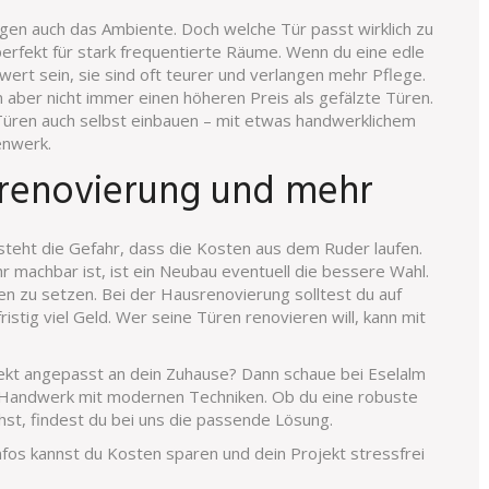
ägen auch das Ambiente. Doch welche Tür passt wirklich zu
 perfekt für stark frequentierte Räume. Wenn du eine edle
wert sein, sie sind oft teurer und verlangen mehr Pflege.
ber nicht immer einen höheren Preis als gefälzte Türen.
üren auch selbst einbauen – mit etwas handwerklichem
enwerk.
srenovierung und mehr
steht die Gefahr, dass die Kosten aus dem Ruder laufen.
hr machbar ist, ist ein Neubau eventuell die bessere Wahl.
ten zu setzen. Bei der Hausrenovierung solltest du auf
istig viel Geld. Wer seine Türen renovieren will, kann mit
erfekt angepasst an dein Zuhause? Dann schaue bei Eselalm
les Handwerk mit modernen Techniken. Ob du eine robuste
st, findest du bei uns die passende Lösung.
fos kannst du Kosten sparen und dein Projekt stressfrei