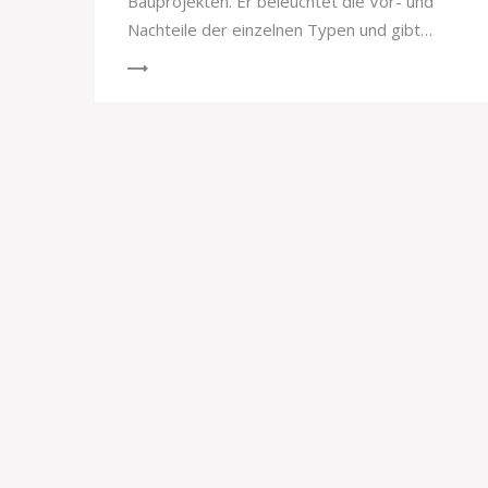
Bauprojekten. Er beleuchtet die Vor- und
Nachteile der einzelnen Typen und gibt
nützliche Tipps für die Auswahl und
Installation. Zudem werden interessante
Fakten und Empfehlungen für den
praktischen Einsatz von Stahlzargen
gegeben.