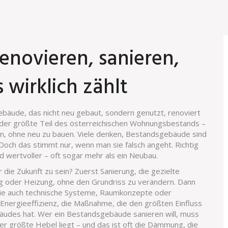
novieren, sanieren,
wirklich zählt
ebäude, das nicht neu gebaut, sondern genutzt, renoviert
s der größte Teil des österreichischen Wohnungsbestands –
en, ohne neu zu bauen.
Viele denken, Bestandsgebäude sind
 Doch das stimmt nur, wenn man sie falsch angeht. Richtig
d wertvoller – oft sogar mehr als ein Neubau.
r die Zukunft zu sein? Zuerst
Sanierung
,
die gezielte
 oder Heizung, ohne den Grundriss zu verändern
. Dann
ie auch technische Systeme, Raumkonzepte oder
Energieeffizienz
,
die Maßnahme, die den größten Einfluss
bäudes hat
. Wer ein Bestandsgebäude sanieren will, muss
der größte Hebel liegt – und das ist oft die Dämmung, die