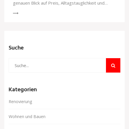
genauen Blick auf Preis, Alltagstauglichkeit und
Optik triffst du leichter die richtige Entscheidung.
Entdecke, worauf es beim Kauf ankommt und wie
sich CPL Türen im Alltag behaupten. Hier liest du
ehrliche Fakten, Erfahrungswerte und nützliche
Hinweise zur Montage und Pflege.
Suche
Kategorien
Renovierung
Wohnen und Bauen