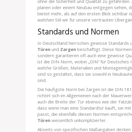
ohne die Sicherheit und Qualität zu gefährden
planen oder einem Neubau entgegen sehen, de
bietet mehr, als auf den ersten Blick sichtbar 
welchen Stil wir für unsere vertrauten Überg
Standards und Normen
In Deutschland herrschen gewisse Standards u
Türen
und
Zargen
beschäftigt. Diese Normen e
sondern garantieren oft auch eine gewisse Qua
ist die DIN-Norm, wobei „DIN“ für Deutsches I
welche Größen, Materialien und Montagemögli
sind so gestaltet, dass sie sowohl in Neubau
sind.
Die häufigste Norm bei Zargen ist die DIN 18
richtet sich im Allgemeinen nach der Mauerwe
auch die Breite der Tür ebenso wie der Falzüb
dass wenn man eine Standardtür kauft, sie mi
passt, die ebenfalls diesen Normen entsprech
Türen
wesentlich unkomplizierter.
Abseits von spezifischen Maßangaben decken 