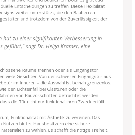
viduelle Entscheidungen zu treffen. Diese Flexibilität
esigns weiter unterstützt, die den Bauherren
 gestalten und trotzdem von der Zuverlässigkeit der
 hat zu einer signifikanten Verbesserung in
s geführt," sagt Dr. Helga Kramer, eine
schlossene Räume trennen oder als Eingangstor
n viele Gesichter. Von der schweren Eingangstür aus
ebetür im Inneren – die Auswahl ist beinah grenzenlos.
ie den Lichteinfall bei Glastüren oder die
m Rahmen von Bauvorschriften betrachtet werden
dass die Tür nicht nur funktional ihren Zweck erfüllt,
um, Funktionalität mit Ästhetik zu vereinen. Das
 Nutzen bietet Hausbesitzern eine sichere
Materialien zu wählen. Es schafft die nötige Freiheit,