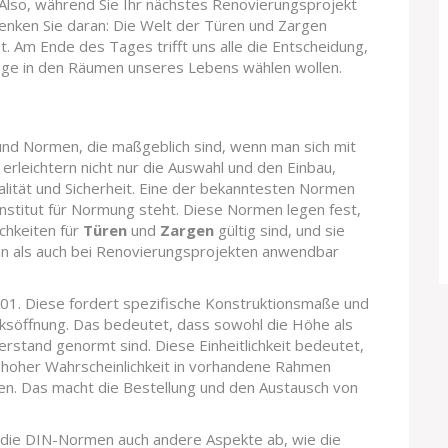
. Also, während Sie Ihr nächstes Renovierungsprojekt
nken Sie daran: Die Welt der Türen und Zargen
ist. Am Ende des Tages trifft uns alle die Entscheidung,
änge in den Räumen unseres Lebens wählen wollen.
nd Normen, die maßgeblich sind, wenn man sich mit
rleichtern nicht nur die Auswahl und den Einbau,
lität und Sicherheit. Eine der bekanntesten Normen
nstitut für Normung steht. Diese Normen legen fest,
chkeiten für
Türen
und
Zargen
gültig sind, und sie
ten als auch bei Renovierungsprojekten anwendbar
101. Diese fordert spezifische Konstruktionsmaße und
rksöffnung. Das bedeutet, dass sowohl die Höhe als
erstand genormt sind. Diese Einheitlichkeit bedeutet,
t hoher Wahrscheinlichkeit in vorhandene Rahmen
en. Das macht die Bestellung und den Austausch von
die DIN-Normen auch andere Aspekte ab, wie die