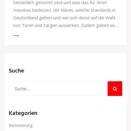
tatsächlich genormt sind und was das für Ihren
Hausbau bedeutet. Wir klären, welche Standards in
Deutschland gelten und wie sich diese auf die Wahl
von Türen und Zargen auswirken. Zudem geben wir
praktische Tipps, wie Sie die richtige Tür für Ihr
Heim auswählen können. Erfahren Sie, warum
genormte Zargen im Alltag Vorteile bringen und wie
sie mit modischen Türen kombiniert werden
können.
Suche
Kategorien
Renovierung