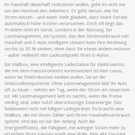
im Haushalt dauerhaft reduzieren
wollen, geht es nicht nur
um den Wechsel des Anbieters. Es geht darum, wie Sie
Strom nutzen – und wann. Viele glauben, dass teure Geräte
automatisch hohe Kosten verursachen. Doch oft liegt das
Problem nicht im Gerät, sondern in der Nutzung. Ein
Lastmanagement
,
ein System, das den Stromverbrauch von
Haushalt und E-Auto intelligent steuert
kann Ihre Rechnung
um bis zu 30 % senken, ohne dass Sie etwas ändern müssen
– außer vielleicht den Ladezeitpunkt Ihres E-Autos.
Ein
Wallbox
,
eine intelligente Ladestation für Elektroautos,
die mit dem Hausstromnetz kommuniziert
ist kein Luxus,
wenn Sie Elektrokosten senken wollen. Sie ist die
Schlüsselkomponente. Ohne Lastmanagement lädt Ihr Auto
oft zu teuer – mitten am Tag, wenn der Strom am teuersten
ist. Mit Lastmanagement lädt es nachts, wenn die Preise
niedrig sind, oder nutzt überschüssige Solarenergie. Das
funktioniert nicht mit billigen Ladegeräten. Es braucht eine
Wallbox, die mit Ihrem Zähler und Ihrem Haushaltsverbrauch
spricht. Und das ist nur der Anfang. Auch die
Energieeffizienz
,
die Fähigkeit, mit weniger Strom mehr zu
erreichen
Ihres Hauses spielt eine Rolle. Eine alte Heizung,