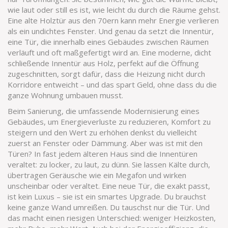
wie laut oder still es ist, wie leicht du durch die Räume gehst.
Eine alte Holztür aus den 70ern kann mehr Energie verlieren
als ein undichtes Fenster. Und genau da setzt die
Innentür
,
eine Tür, die innerhalb eines Gebäudes zwischen Räumen
verläuft und oft maßgefertigt wird
an. Eine moderne, dicht
schließende Innentür aus Holz, perfekt auf die Öffnung
zugeschnitten, sorgt dafür, dass die Heizung nicht durch
Korridore entweicht – und das spart Geld, ohne dass du die
ganze Wohnung umbauen musst.
Beim
Sanierung
,
die umfassende Modernisierung eines
Gebäudes, um Energieverluste zu reduzieren, Komfort zu
steigern und den Wert zu erhöhen
denkst du vielleicht
zuerst an Fenster oder Dämmung. Aber was ist mit den
Türen? In fast jedem älteren Haus sind die Innentüren
veraltet: zu locker, zu laut, zu dünn. Sie lassen Kälte durch,
übertragen Geräusche wie ein Megafon und wirken
unscheinbar oder veraltet. Eine neue Tür, die exakt passt,
ist kein Luxus – sie ist ein smartes Upgrade. Du brauchst
keine ganze Wand umreißen. Du tauschst nur die Tür. Und
das macht einen riesigen Unterschied: weniger Heizkosten,