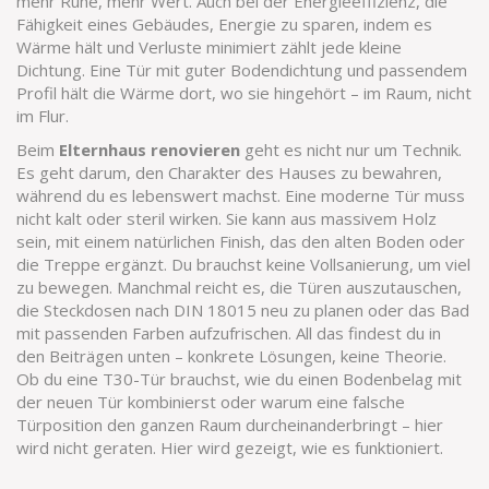
mehr Ruhe, mehr Wert. Auch bei der
Energieeffizienz
,
die
Fähigkeit eines Gebäudes, Energie zu sparen, indem es
Wärme hält und Verluste minimiert
zählt jede kleine
Dichtung. Eine Tür mit guter Bodendichtung und passendem
Profil hält die Wärme dort, wo sie hingehört – im Raum, nicht
im Flur.
Beim
Elternhaus renovieren
geht es nicht nur um Technik.
Es geht darum, den Charakter des Hauses zu bewahren,
während du es lebenswert machst. Eine moderne Tür muss
nicht kalt oder steril wirken. Sie kann aus massivem Holz
sein, mit einem natürlichen Finish, das den alten Boden oder
die Treppe ergänzt. Du brauchst keine Vollsanierung, um viel
zu bewegen. Manchmal reicht es, die Türen auszutauschen,
die Steckdosen nach DIN 18015 neu zu planen oder das Bad
mit passenden Farben aufzufrischen. All das findest du in
den Beiträgen unten – konkrete Lösungen, keine Theorie.
Ob du eine T30-Tür brauchst, wie du einen Bodenbelag mit
der neuen Tür kombinierst oder warum eine falsche
Türposition den ganzen Raum durcheinanderbringt – hier
wird nicht geraten. Hier wird gezeigt, wie es funktioniert.