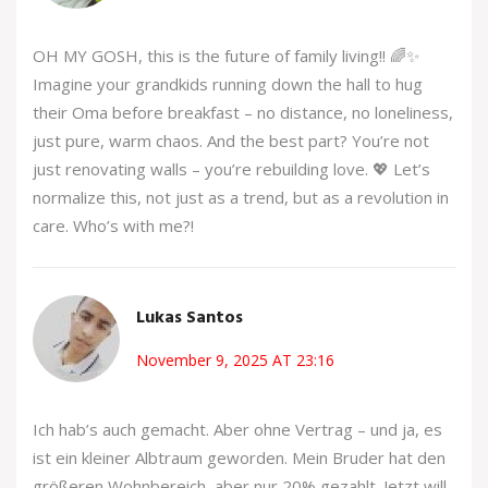
OH MY GOSH, this is the future of family living!! 🌈✨
Imagine your grandkids running down the hall to hug
their Oma before breakfast – no distance, no loneliness,
just pure, warm chaos. And the best part? You’re not
just renovating walls – you’re rebuilding love. 💖 Let’s
normalize this, not just as a trend, but as a revolution in
care. Who’s with me?!
Lukas Santos
November 9, 2025 AT 23:16
Ich hab’s auch gemacht. Aber ohne Vertrag – und ja, es
ist ein kleiner Albtraum geworden. Mein Bruder hat den
größeren Wohnbereich, aber nur 20% gezahlt. Jetzt will