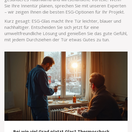
Sie Ihre Innentür planen, sprechen Sie mit unseren Experten
– wir zeigen Ihnen die besten ESG‑Optionen für Ihr Projekt.
Kurz gesagt: ESG‑Glas macht Ihre Tür leichter, blauer und
nachhaltiger. Entscheiden Sie sich jetzt für eine
umweltfreundliche Lösung und genießen Sie das gute Gefühl,
mit jedem Durchziehen der Tür etwas Gutes zu tun.