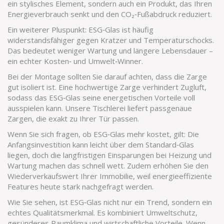
ein stylisches Element, sondern auch ein Produkt, das Ihren
Energieverbrauch senkt und den CO₂‑Fußabdruck reduziert.
Ein weiterer Pluspunkt: ESG‑Glas ist häufig
widerstandsfähiger gegen Kratzer und Temperaturschocks.
Das bedeutet weniger Wartung und längere Lebensdauer –
ein echter Kosten‑ und Umwelt‑Winner.
Bei der Montage sollten Sie darauf achten, dass die Zarge
gut isoliert ist. Eine hochwertige Zarge verhindert Zugluft,
sodass das ESG‑Glas seine energetischen Vorteile voll
ausspielen kann. Unsere Tischlerei liefert passgenaue
Zargen, die exakt zu Ihrer Tür passen.
Wenn Sie sich fragen, ob ESG‑Glas mehr kostet, gilt: Die
Anfangsinvestition kann leicht über dem Standard‑Glas
liegen, doch die langfristigen Einsparungen bei Heizung und
Wartung machen das schnell wett. Zudem erhöhen Sie den
Wiederverkaufswert Ihrer Immobilie, weil energieeffiziente
Features heute stark nachgefragt werden.
Wie Sie sehen, ist ESG‑Glas nicht nur ein Trend, sondern ein
echtes Qualitätsmerkmal. Es kombiniert Umweltschutz,
gesünderes Raumklima und wirtschaftliche Vorteile. Wenn