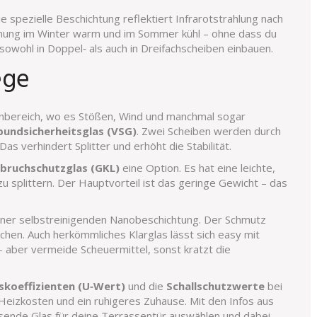
ie spezielle Beschichtung reflektiert Infrarotstrahlung nach
Wohnung im Winter warm und im Sommer kühl – ohne dass du
 sowohl in Doppel‑ als auch in Dreifachscheiben einbauen.
ege
ßenbereich, wo es Stößen, Wind und manchmal sogar
bundsicherheitsglas (VSG)
. Zwei Scheiben werden durch
as verhindert Splitter und erhöht die Stabilität.
bruchschutzglas (GKL)
eine Option. Es hat eine leichte,
zu splittern. Der Hauptvorteil ist das geringe Gewicht – das
iner selbstreinigenden Nanobeschichtung. Der Schmutz
chen. Auch herkömmliches Klarglas lässt sich easy mit
 aber vermeide Scheuermittel, sonst kratzt die
oeffizienten (U‑Wert)
und die
Schallschutzwerte
bei
eizkosten und ein ruhigeres Zuhause. Mit den Infos aus
ende Glas für deine Terrassentür auswählen und dabei