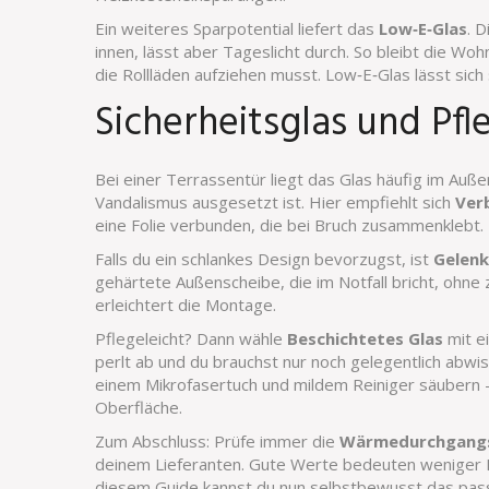
Ein weiteres Sparpotential liefert das
Low‑E‑Glas
. D
innen, lässt aber Tageslicht durch. So bleibt die 
die Rollläden aufziehen musst. Low‑E‑Glas lässt sich
Sicherheitsglas und Pfl
Bei einer Terrassentür liegt das Glas häufig im Au
Vandalismus ausgesetzt ist. Hier empfiehlt sich
Ver
eine Folie verbunden, die bei Bruch zusammenklebt. D
Falls du ein schlankes Design bevorzugst, ist
Gelenk
gehärtete Außenscheibe, die im Notfall bricht, ohne 
erleichtert die Montage.
Pflegeleicht? Dann wähle
Beschichtetes Glas
mit e
perlt ab und du brauchst nur noch gelegentlich abwis
einem Mikrofasertuch und mildem Reiniger säubern –
Oberfläche.
Zum Abschluss: Prüfe immer die
Wärmedurchgangsk
deinem Lieferanten. Gute Werte bedeuten weniger H
diesem Guide kannst du nun selbstbewusst das pass