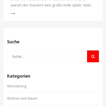
warum der Standort eine große Rolle spielt. Viele
Tipps und Fakten helfen beim besseren Verständnis
der Marke Sieger und unterstützen bei der Auswahl
der perfekten Gartenmöbel. Erfahre, wieso Made in
Germany bei Sieger mehr als ein Qualitätsmerkmal
ist und worauf du beim Kauf achten solltest.
Suche
Kategorien
Renovierung
Wohnen und Bauen