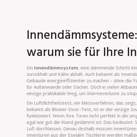
Innendämmsysteme: 
warum sie für Ihre I
Ein
Innendämmsystem
,
eine dämmende Schicht in
zurückhält und Kälte abhält
. Auch bekannt als
Innen
Gebäude energieeffizienter zu machen – ohne die F
für Außenwände oder Dächer. Doch in vielen Altbaut
einzige praktikable Weg, um Wärmeverluste zu stopp
Ein
Luftdichtheitstest
,
ein Messverfahren, das zeigt,
bekannt als
Blower-Door-Test
, ist er der einzige 
funktioniert
. Wenn Ihre Türen nicht perfekt in die 
egal wie gut die Wand gedämmt ist. Das bedeutet: 
Luft durchlassen. Genau deshalb müssen Innentüren 
Innentüren aus der Eselalm Tischlerei werden maßge