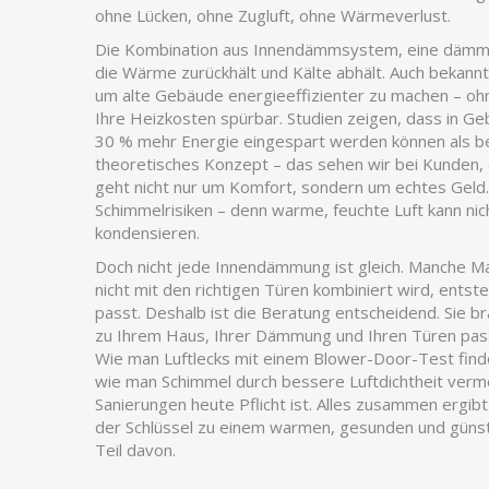
ohne Lücken, ohne Zugluft, ohne Wärmeverlust.
Die Kombination aus
Innendämmsystem
,
eine dämme
die Wärme zurückhält und Kälte abhält
. Auch bekannt
um alte Gebäude energieeffizienter zu machen – oh
Ihre Heizkosten spürbar. Studien zeigen, dass in G
30 % mehr Energie eingespart werden können als bei
theoretisches Konzept – das sehen wir bei Kunden, 
geht nicht nur um Komfort, sondern um echtes Geld
Schimmelrisiken – denn warme, feuchte Luft kann nic
kondensieren.
Doch nicht jede Innendämmung ist gleich. Manche Mat
nicht mit den richtigen Türen kombiniert wird, ents
passt. Deshalb ist die Beratung entscheidend. Sie b
zu Ihrem Haus, Ihrer Dämmung und Ihren Türen passt.
Wie man Luftlecks mit einem Blower-Door-Test find
wie man Schimmel durch bessere Luftdichtheit verme
Sanierungen heute Pflicht ist. Alles zusammen ergib
der Schlüssel zu einem warmen, gesunden und günsti
Teil davon.