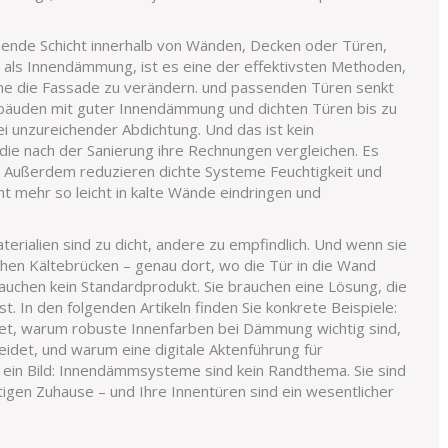
nde Schicht innerhalb von Wänden, Decken oder Türen,
 als
Innendämmung
, ist es eine der effektivsten Methoden,
ne die Fassade zu verändern.
und passenden Türen senkt
ebäuden mit guter Innendämmung und dichten Türen bis zu
 unzureichender Abdichtung. Und das ist kein
die nach der Sanierung ihre Rechnungen vergleichen. Es
. Außerdem reduzieren dichte Systeme Feuchtigkeit und
ht mehr so leicht in kalte Wände eindringen und
erialien sind zu dicht, andere zu empfindlich. Und wenn sie
tehen Kältebrücken – genau dort, wo die Tür in die Wand
rauchen kein Standardprodukt. Sie brauchen eine Lösung, die
 In den folgenden Artikeln finden Sie konkrete Beispiele:
et, warum robuste Innenfarben bei Dämmung wichtig sind,
idet, und warum eine digitale Aktenführung für
t ein Bild: Innendämmsysteme sind kein Randthema. Sie sind
gen Zuhause – und Ihre Innentüren sind ein wesentlicher