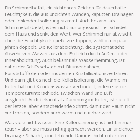
Ein
Schimmelbefall
,
ein sichtbares Zeichen für dauerhafte
Feuchtigkeit, die aus undichten Wänden, kaputten Drainagen
oder fehlender Isolierung stammt
. Auch bekannt als
Schimmelpilzbefall
, ist er nicht nur ungesund – er schadet
dem Haus und senkt den Wert. Wer Schimmel nur abwischt,
ohne die Feuchtigkeitsquelle zu stoppen, zahlt in ein paar
Jahren doppelt. Die
Kellerabdichtung
,
die systematische
Abwehr von Wasser aus dem Erdreich durch Außen- oder
Innenabdichtung
. Auch bekannt als
Wasserhemmung
, ist
dabei der Schlüssel – ob mit Bitumenbahnen,
Kunststofffolien oder modernen Kristallisationsverfahren.
Und dann gibt es noch die
Kellerisolierung
,
die Wärme im
Keller hält und Kondenswasser verhindert, indem sie die
Temperaturunterschiede zwischen Wand und Luft
ausgleicht
. Auch bekannt als
Dämmung im Keller
, ist sie oft
der letzte, aber entscheidende Schritt, damit der Raum nicht
nur trocken, sondern auch warm und nutzbar wird.
Was viele nicht wissen: Eine Kellersanierung ist nicht immer
teuer – aber sie muss richtig gemacht werden. Ein undichter
Drainage-Schacht, eine fehlende Dämmschicht unter dem