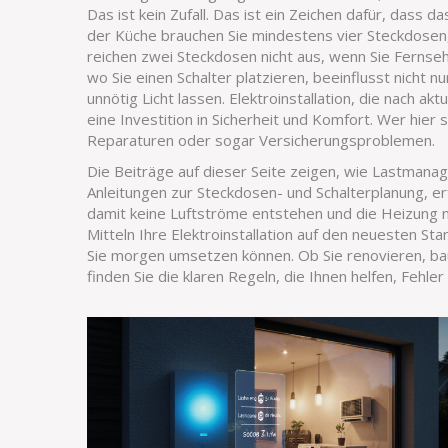
Das ist kein Zufall. Das ist ein Zeichen dafür, dass 
der Küche brauchen Sie mindestens vier Steckdosen
reichen zwei Steckdosen nicht aus, wenn Sie Fernse
wo Sie einen Schalter platzieren, beeinflusst nicht nu
unnötig Licht lassen.
Elektroinstallation
,
die nach akt
eine Investition in Sicherheit und Komfort
.
Wer hier s
Reparaturen oder sogar Versicherungsproblemen.
Die Beiträge auf dieser Seite zeigen, wie Lastmanage
Anleitungen zur Steckdosen- und Schalterplanung, er
damit keine Luftströme entstehen und die Heizung ni
Mitteln Ihre Elektroinstallation auf den neuesten St
Sie morgen umsetzen können. Ob Sie renovieren, bau
finden Sie die klaren Regeln, die Ihnen helfen, Fehl