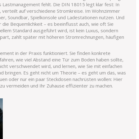
das Lastmanagement fehlt. Die DIN 18015 legt klar fest: In
, verteilt auf verschiedene Stromkreise. Im Wohnzimmer
her, Soundbar, Spielkonsole und Ladestationen nutzen. Und
r die Bequemlichkeit – es beeinflusst auch, wie oft Sie
uellem Standard ausgeführt wird, ist kein Luxus, sondern
part, zahlt später mit höheren Stromrechnungen, häufigen
ment in der Praxis funktioniert. Sie finden konkrete
fahren, wie viel Abstand eine Tür zum Boden haben sollte,
cht verschwendet wird, und lernen, wie Sie mit einfachen
and bringen. Es geht nicht um Theorie – es geht um das, was
en oder nur ein paar Steckdosen nachrüsten wollen: Hier
er zu vermeiden und Ihr Zuhause effizienter zu machen.