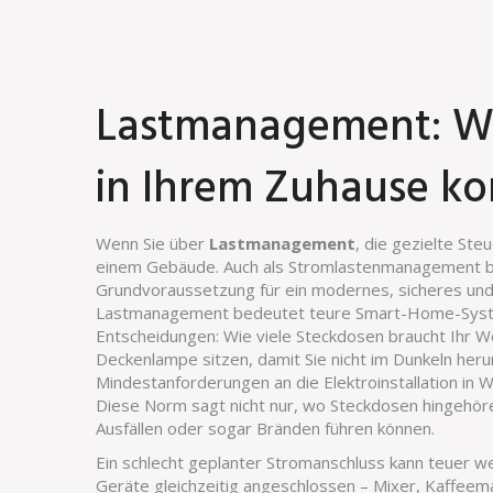
Lastmanagement: Wi
in Ihrem Zuhause kon
Wenn Sie über
Lastmanagement
,
die gezielte Ste
einem Gebäude
. Auch als
Stromlastenmanagement
b
Grundvoraussetzung für ein modernes, sicheres und
Lastmanagement bedeutet teure Smart-Home-System
Entscheidungen: Wie viele Steckdosen braucht Ihr Wo
Deckenlampe sitzen, damit Sie nicht im Dunkeln her
Mindestanforderungen an die Elektroinstallation in
Diese Norm sagt nicht nur, wo Steckdosen hingehören
Ausfällen oder sogar Bränden führen können.
Ein schlecht geplanter Stromanschluss kann teuer wer
Geräte gleichzeitig angeschlossen – Mixer, Kaffeem