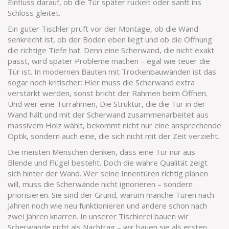
Einfluss darauf, ob die Tür später ruckelt oder sanft ins
Schloss gleitet.
Ein guter Tischler prüft vor der Montage, ob die Wand
senkrecht ist, ob der Boden eben liegt und ob die Öffnung
die richtige Tiefe hat. Denn eine Scherwand, die nicht exakt
passt, wird später Probleme machen – egal wie teuer die
Tür ist. In modernen Bauten mit Trockenbauwänden ist das
sogar noch kritischer: Hier muss die Scherwand extra
verstärkt werden, sonst bricht der Rahmen beim Öffnen.
Und wer eine
Türrahmen
,
Die Struktur, die die Tür in der
Wand hält und mit der Scherwand zusammenarbeitet
aus
massivem Holz wählt, bekommt nicht nur eine ansprechende
Optik, sondern auch eine, die sich nicht mit der Zeit verzieht.
Die meisten Menschen denken, dass eine Tür nur aus
Blende und Flügel besteht. Doch die wahre Qualität zeigt
sich hinter der Wand. Wer seine Innentüren richtig planen
will, muss die Scherwände nicht ignorieren – sondern
priorisieren. Sie sind der Grund, warum manche Türen nach
Jahren noch wie neu funktionieren und andere schon nach
zwei Jahren knarren. In unserer Tischlerei bauen wir
Scherwände nicht als Nachtrag – wir bauen sie als ersten