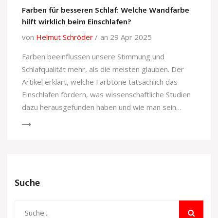
Farben für besseren Schlaf: Welche Wandfarbe
hilft wirklich beim Einschlafen?
von
Helmut Schröder
an 29 Apr 2025
Farben beeinflussen unsere Stimmung und
Schlafqualität mehr, als die meisten glauben. Der
Artikel erklärt, welche Farbtöne tatsächlich das
Einschlafen fördern, was wissenschaftliche Studien
dazu herausgefunden haben und wie man sein
Schlafzimmer optimal gestaltet. Mit hilfreichen
Tipps, einer Prise Alltagspsychologie und
praktischen Beispielen zeigt sich, wie Farbe das
Schlafzimmer in eine echte Wohlfühl-Oase
verwandeln kann – und welche Farbtöne besser
Suche
tabu bleiben. Wer besser schlafen möchte, findet
hier die passenden Tricks und Fakten auf einen Blick.