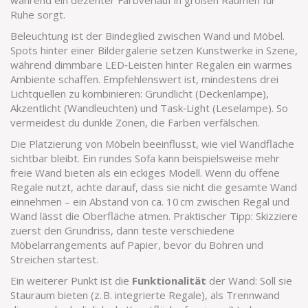
während ein dezenter Farbverlauf in großen Räumen für
Ruhe sorgt.
Beleuchtung ist der Bindeglied zwischen Wand und Möbel.
Spots hinter einer Bildergalerie setzen Kunstwerke in Szene,
während dimmbare LED‑Leisten hinter Regalen ein warmes
Ambiente schaffen. Empfehlenswert ist, mindestens drei
Lichtquellen zu kombinieren: Grundlicht (Deckenlampe),
Akzentlicht (Wandleuchten) und Task‑Light (Leselampe). So
vermeidest du dunkle Zonen, die Farben verfälschen.
Die Platzierung von Möbeln beeinflusst, wie viel Wandfläche
sichtbar bleibt. Ein rundes Sofa kann beispielsweise mehr
freie Wand bieten als ein eckiges Modell. Wenn du offene
Regale nutzt, achte darauf, dass sie nicht die gesamte Wand
einnehmen – ein Abstand von ca. 10 cm zwischen Regal und
Wand lässt die Oberfläche atmen. Praktischer Tipp: Skizziere
zuerst den Grundriss, dann teste verschiedene
Möbelarrangements auf Papier, bevor du Bohren und
Streichen startest.
Ein weiterer Punkt ist die
Funktionalität
der Wand: Soll sie
Stauraum bieten (z. B. integrierte Regale), als Trennwand