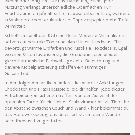
dienen oder lediglich als Kunstfläche fungieren? Jede
Nutzung verlangt unterschiedliche Oberflächen. Für
Feuchträume empfiehlt sich ein abwaschbarer Lack, während
in Wohnbereichen strukturiertes Tapezierpapier mehr Tiefe
vermittelt.
Schließlich spielt der
Stil
eine Rolle. Moderne Minimalisten
setzen auf neutrale Töne und klare Linien; Landhaus-Chic
bevorzugt warme Erdfarben und rustikale Holzdetails. Egal
welchen Stil du favorisierst, die Grundprinzipien bleiben
gleich: harmonische Farbwahl, gezielte Beleuchtung und
clevere Möbelplatzierung schaffen ein stimmiges
Gesamtbild.
In den folgenden Artikeln findest du konkrete Anleitungen,
Checklisten und Praxisbeispiele, die dir helfen, jede dieser
Entscheidungen sicher zu treffen. Von der Auswahl der
optimalen Farbe für ein kleines Schlafzimmer bis zu Tipps für
den Abstand zwischen Couch und Wand – hier bekommst du
das Handwerkszeug, das du brauchst, um deine Wände
selbstbewusst zu gestalten.