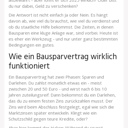
altbewährt - aber lohnt er sich 2025 wirklich? Oder bist
du nur dabei, Geld zu verschenken?
Die Antwort ist nicht einfach Ja oder Nein. Es hängt
davon ab, wie viel du brauchst, wie viel du verdienst und
ob du staatliche Hilfe bekommst. Die Zeiten, in denen
Bausparen eine kluge Anlage war, sind vorbei. Heute ist
es eher ein Werkzeug - und nur unter ganz bestimmten
Bedingungen ein gutes.
Wie ein Bausparvertrag wirklich
funktioniert
Ein Bausparvertrag hat zwei Phasen: Sparen und
Darlehen. Du zahlst monatlich etwas ein - meist
zwischen 20 und 50 Euro - und wirst nach 6 bis 10
Jahren zuteilungsreif. Dann bekommst du ein Darlehen,
das du zu einem festen Zins zurückzahlen musst. Der
Zins wird beim Abschluss festgelegt, egal wie sich die
Marktzinsen später entwickeln. Klingt wie ein
Schutzschild gegen teure Kredite, oder?
Aber hier kommt der Haken: Während du sparst,