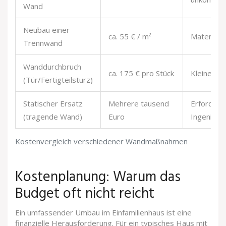
Wand
Neubau einer
ca. 55 € / m²
Materiala
Trennwand
Wanddurchbruch
ca. 175 € pro Stück
Kleine Öf
(Tür/Fertigteilsturz)
Statischer Ersatz
Mehrere tausend
Erfordert
(tragende Wand)
Euro
Ingenieur
Kostenvergleich verschiedener Wandmaßnahmen
Kostenplanung: Warum das
Budget oft nicht reicht
Ein umfassender Umbau im Einfamilienhaus ist eine
finanzielle Herausforderung. Für ein typisches Haus mit