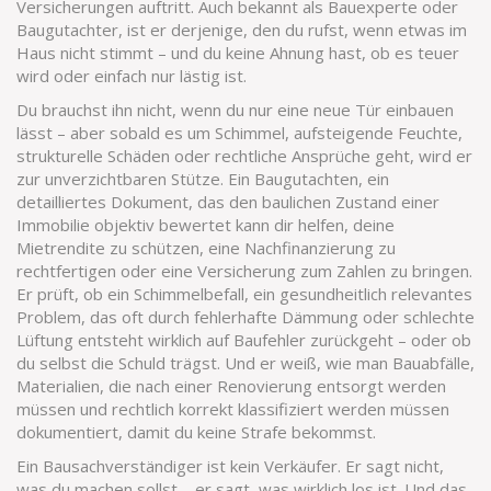
Versicherungen auftritt
. Auch bekannt als
Bauexperte
oder
Baugutachter
, ist er derjenige, den du rufst, wenn etwas im
Haus nicht stimmt – und du keine Ahnung hast, ob es teuer
wird oder einfach nur lästig ist.
Du brauchst ihn nicht, wenn du nur eine neue Tür einbauen
lässt – aber sobald es um Schimmel, aufsteigende Feuchte,
strukturelle Schäden oder rechtliche Ansprüche geht, wird er
zur unverzichtbaren Stütze. Ein
Baugutachten
,
ein
detailliertes Dokument, das den baulichen Zustand einer
Immobilie objektiv bewertet
kann dir helfen, deine
Mietrendite zu schützen, eine Nachfinanzierung zu
rechtfertigen oder eine Versicherung zum Zahlen zu bringen.
Er prüft, ob ein
Schimmelbefall
,
ein gesundheitlich relevantes
Problem, das oft durch fehlerhafte Dämmung oder schlechte
Lüftung entsteht
wirklich auf Baufehler zurückgeht – oder ob
du selbst die Schuld trägst. Und er weiß, wie man
Bauabfälle
,
Materialien, die nach einer Renovierung entsorgt werden
müssen und rechtlich korrekt klassifiziert werden müssen
dokumentiert, damit du keine Strafe bekommst.
Ein Bausachverständiger ist kein Verkäufer. Er sagt nicht,
was du machen sollst – er sagt, was wirklich los ist. Und das