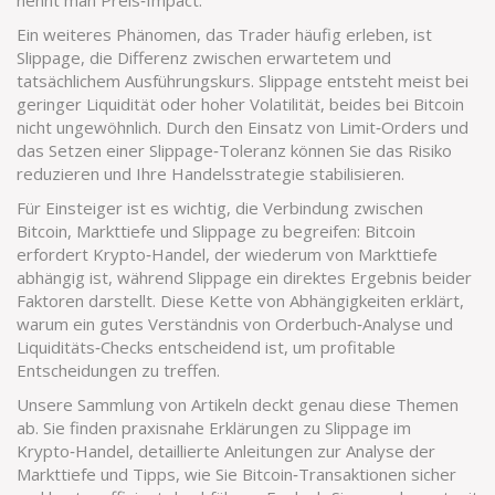
nennt man Preis‑Impact.
Ein weiteres Phänomen, das Trader häufig erleben, ist
Slippage
,
die Differenz zwischen erwartetem und
tatsächlichem Ausführungskurs
. Slippage entsteht meist bei
geringer Liquidität oder hoher Volatilität, beides bei Bitcoin
nicht ungewöhnlich. Durch den Einsatz von Limit‑Orders und
das Setzen einer Slippage‑Toleranz können Sie das Risiko
reduzieren und Ihre Handelsstrategie stabilisieren.
Für Einsteiger ist es wichtig, die Verbindung zwischen
Bitcoin, Markttiefe und Slippage zu begreifen: Bitcoin
erfordert
Krypto‑Handel
, der wiederum von Markttiefe
abhängig ist, während Slippage ein direktes Ergebnis beider
Faktoren darstellt. Diese Kette von Abhängigkeiten erklärt,
warum ein gutes Verständnis von Orderbuch‑Analyse und
Liquiditäts‑Checks entscheidend ist, um profitable
Entscheidungen zu treffen.
Unsere Sammlung von Artikeln deckt genau diese Themen
ab. Sie finden praxisnahe Erklärungen zu Slippage im
Krypto‑Handel, detaillierte Anleitungen zur Analyse der
Markttiefe und Tipps, wie Sie Bitcoin‑Transaktionen sicher