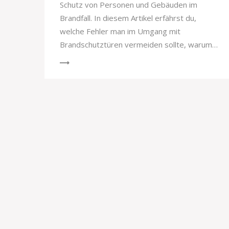
Schutz von Personen und Gebäuden im
Brandfall. In diesem Artikel erfährst du,
welche Fehler man im Umgang mit
Brandschutztüren vermeiden sollte, warum
ihre korrekte Nutzung lebenswichtig ist und
welche zusätzlichen Maßnahmen die
Sicherheit erhöhen können. Damit du
bestens informiert bist, geben wir
praktische Tipps und interessante Fakten zu
diesem unverzichtbaren Bauelement.