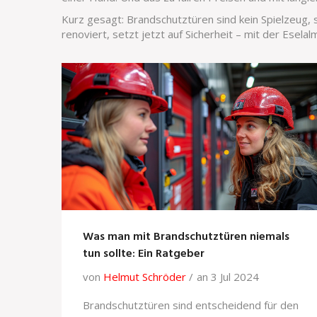
Kurz gesagt: Brandschutztüren sind kein Spielzeug,
renoviert, setzt jetzt auf Sicherheit – mit der Esela
Was man mit Brandschutztüren niemals
tun sollte: Ein Ratgeber
von
Helmut Schröder
an 3 Jul 2024
Brandschutztüren sind entscheidend für den