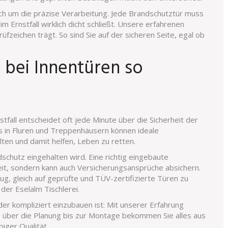
uch um die präzise Verarbeitung. Jede Brandschutztür muss
im Ernstfall wirklich dicht schließt. Unsere erfahrenen
üfzeichen trägt. So sind Sie auf der sicheren Seite, egal ob
 bei Innentüren so
stfall entscheidet oft jede Minute über die Sicherheit der
in Fluren und Treppenhäusern können ideale
ten und damit helfen, Leben zu retten.
schutz eingehalten wird. Eine richtig eingebaute
rheit, sondern kann auch Versicherungsansprüche absichern.
g, gleich auf geprüfte und TÜV-zertifizierte Türen zu
er Eselalm Tischlerei.
der kompliziert einzubauen ist: Mit unserer Erfahrung
ung über die Planung bis zur Montage bekommen Sie alles aus
iger Qualität.