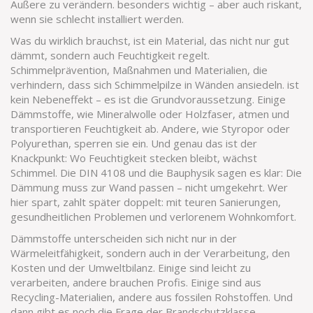
Äußere zu verändern
.
besonders wichtig – aber auch riskant,
wenn sie schlecht installiert werden.
Was du wirklich brauchst, ist ein Material, das nicht nur gut
dämmt, sondern auch Feuchtigkeit regelt.
Schimmelprävention
,
Maßnahmen und Materialien, die
verhindern, dass sich Schimmelpilze in Wänden ansiedeln
.
ist
kein Nebeneffekt – es ist die Grundvoraussetzung. Einige
Dämmstoffe, wie Mineralwolle oder Holzfaser, atmen und
transportieren Feuchtigkeit ab. Andere, wie Styropor oder
Polyurethan, sperren sie ein. Und genau das ist der
Knackpunkt: Wo Feuchtigkeit stecken bleibt, wächst
Schimmel. Die DIN 4108 und die Bauphysik sagen es klar: Die
Dämmung muss zur Wand passen – nicht umgekehrt. Wer
hier spart, zahlt später doppelt: mit teuren Sanierungen,
gesundheitlichen Problemen und verlorenem Wohnkomfort.
Dämmstoffe unterscheiden sich nicht nur in der
Wärmeleitfähigkeit, sondern auch in der Verarbeitung, den
Kosten und der Umweltbilanz. Einige sind leicht zu
verarbeiten, andere brauchen Profis. Einige sind aus
Recycling-Materialien, andere aus fossilen Rohstoffen. Und
dann gibt es noch die Frage der Brandschutzklasse –