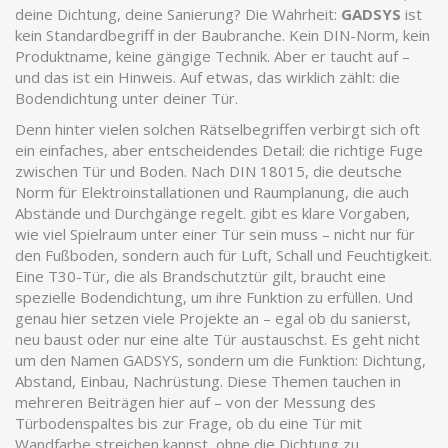
deine Dichtung, deine Sanierung? Die Wahrheit:
GADSYS
ist
kein Standardbegriff in der Baubranche. Kein DIN-Norm, kein
Produktname, keine gängige Technik. Aber er taucht auf –
und das ist ein Hinweis. Auf etwas, das wirklich zählt: die
Bodendichtung unter deiner Tür.
Denn hinter vielen solchen Rätselbegriffen verbirgt sich oft
ein einfaches, aber entscheidendes Detail: die richtige Fuge
zwischen Tür und Boden. Nach
DIN 18015
,
die deutsche
Norm für Elektroinstallationen und Raumplanung, die auch
Abstände und Durchgänge regelt
.
gibt es klare Vorgaben,
wie viel Spielraum unter einer Tür sein muss – nicht nur für
den Fußboden, sondern auch für Luft, Schall und Feuchtigkeit.
Eine T30-Tür, die als Brandschutztür gilt, braucht eine
spezielle Bodendichtung, um ihre Funktion zu erfüllen. Und
genau hier setzen viele Projekte an – egal ob du sanierst,
neu baust oder nur eine alte Tür austauschst. Es geht nicht
um den Namen GADSYS, sondern um die Funktion: Dichtung,
Abstand, Einbau, Nachrüstung. Diese Themen tauchen in
mehreren Beiträgen hier auf – von der Messung des
Türbodenspaltes bis zur Frage, ob du eine Tür mit
Wandfarbe streichen kannst, ohne die Dichtung zu