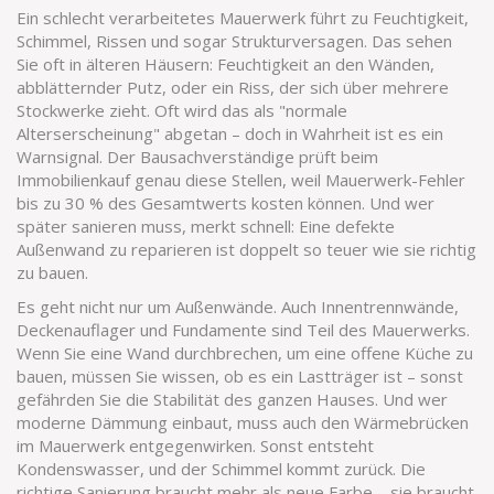
Ein schlecht verarbeitetes Mauerwerk führt zu Feuchtigkeit,
Schimmel, Rissen und sogar Strukturversagen. Das sehen
Sie oft in älteren Häusern: Feuchtigkeit an den Wänden,
abblätternder Putz, oder ein Riss, der sich über mehrere
Stockwerke zieht. Oft wird das als "normale
Alterserscheinung" abgetan – doch in Wahrheit ist es ein
Warnsignal. Der Bausachverständige prüft beim
Immobilienkauf genau diese Stellen, weil Mauerwerk-Fehler
bis zu 30 % des Gesamtwerts kosten können. Und wer
später sanieren muss, merkt schnell: Eine defekte
Außenwand zu reparieren ist doppelt so teuer wie sie richtig
zu bauen.
Es geht nicht nur um Außenwände. Auch Innentrennwände,
Deckenauflager und Fundamente sind Teil des Mauerwerks.
Wenn Sie eine Wand durchbrechen, um eine offene Küche zu
bauen, müssen Sie wissen, ob es ein Lastträger ist – sonst
gefährden Sie die Stabilität des ganzen Hauses. Und wer
moderne Dämmung einbaut, muss auch den Wärmebrücken
im Mauerwerk entgegenwirken. Sonst entsteht
Kondenswasser, und der Schimmel kommt zurück. Die
richtige Sanierung braucht mehr als neue Farbe – sie braucht