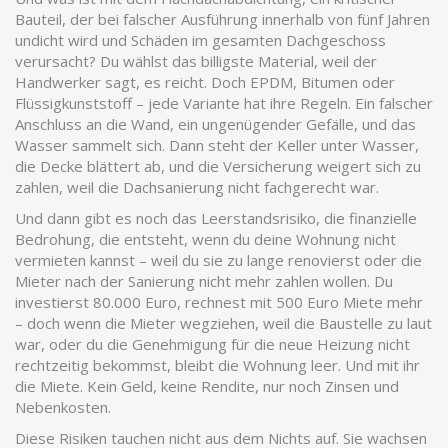
Bauteil, der bei falscher Ausführung innerhalb von fünf Jahren
undicht wird und Schäden im gesamten Dachgeschoss
verursacht
? Du wählst das billigste Material, weil der
Handwerker sagt, es reicht. Doch EPDM, Bitumen oder
Flüssigkunststoff – jede Variante hat ihre Regeln. Ein falscher
Anschluss an die Wand, ein ungenügender Gefälle, und das
Wasser sammelt sich. Dann steht der Keller unter Wasser,
die Decke blättert ab, und die Versicherung weigert sich zu
zahlen, weil die Dachsanierung nicht fachgerecht war.
Und dann gibt es noch das
Leerstandsrisiko
,
die finanzielle
Bedrohung, die entsteht, wenn du deine Wohnung nicht
vermieten kannst – weil du sie zu lange renovierst oder die
Mieter nach der Sanierung nicht mehr zahlen wollen
. Du
investierst 80.000 Euro, rechnest mit 500 Euro Miete mehr
– doch wenn die Mieter wegziehen, weil die Baustelle zu laut
war, oder du die Genehmigung für die neue Heizung nicht
rechtzeitig bekommst, bleibt die Wohnung leer. Und mit ihr
die Miete. Kein Geld, keine Rendite, nur noch Zinsen und
Nebenkosten.
Diese Risiken tauchen nicht aus dem Nichts auf. Sie wachsen