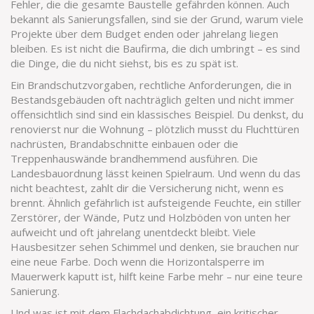
Fehler, die die gesamte Baustelle gefährden können
. Auch
bekannt als
Sanierungsfallen
, sind sie der Grund, warum viele
Projekte über dem Budget enden oder jahrelang liegen
bleiben.
Es ist nicht die Baufirma, die dich umbringt – es sind
die Dinge, die du nicht siehst, bis es zu spät ist.
Ein
Brandschutzvorgaben
,
rechtliche Anforderungen, die in
Bestandsgebäuden oft nachträglich gelten und nicht immer
offensichtlich sind
sind ein klassisches Beispiel. Du denkst, du
renovierst nur die Wohnung – plötzlich musst du Fluchttüren
nachrüsten, Brandabschnitte einbauen oder die
Treppenhauswände brandhemmend ausführen. Die
Landesbauordnung lässt keinen Spielraum. Und wenn du das
nicht beachtest, zahlt dir die Versicherung nicht, wenn es
brennt. Ähnlich gefährlich ist
aufsteigende Feuchte
,
ein stiller
Zerstörer, der Wände, Putz und Holzböden von unten her
aufweicht und oft jahrelang unentdeckt bleibt
. Viele
Hausbesitzer sehen Schimmel und denken, sie brauchen nur
eine neue Farbe. Doch wenn die Horizontalsperre im
Mauerwerk kaputt ist, hilft keine Farbe mehr – nur eine teure
Sanierung.
Und was ist mit dem
Flachdachabdichtung
,
ein kritischer