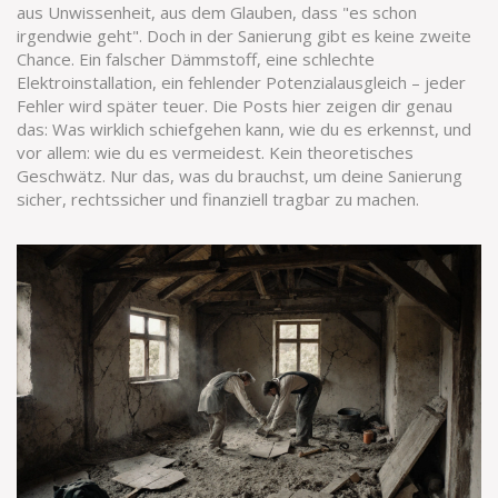
aus Unwissenheit, aus dem Glauben, dass "es schon
irgendwie geht". Doch in der Sanierung gibt es keine zweite
Chance. Ein falscher Dämmstoff, eine schlechte
Elektroinstallation, ein fehlender Potenzialausgleich – jeder
Fehler wird später teuer. Die Posts hier zeigen dir genau
das: Was wirklich schiefgehen kann, wie du es erkennst, und
vor allem: wie du es vermeidest. Kein theoretisches
Geschwätz. Nur das, was du brauchst, um deine Sanierung
sicher, rechtssicher und finanziell tragbar zu machen.