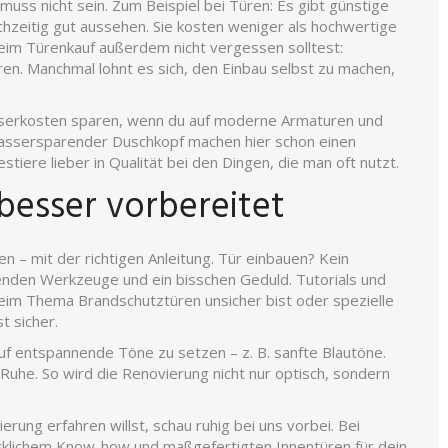
muss nicht sein. Zum Beispiel bei Türen: Es gibt günstige
ichzeitig gut aussehen. Sie kosten weniger als hochwertige
 beim Türenkauf außerdem nicht vergessen solltest:
en. Manchmal lohnt es sich, den Einbau selbst zu machen,
serkosten sparen, wenn du auf moderne Armaturen und
 wassersparender Duschkopf machen hier schon einen
stiere lieber in Qualität bei den Dingen, die man oft nutzt.
 besser vorbereitet
n – mit der richtigen Anleitung. Tür einbauen? Kein
enden Werkzeuge und ein bisschen Geduld. Tutorials und
beim Thema Brandschutztüren unsicher bist oder spezielle
t sicher.
auf entspannende Töne zu setzen – z. B. sanfte Blautöne.
 Ruhe. So wird die Renovierung nicht nur optisch, sondern
ng erfahren willst, schau ruhig bei uns vorbei. Bei
erklichem Know-how und maßgefertigten Innentüren für dein