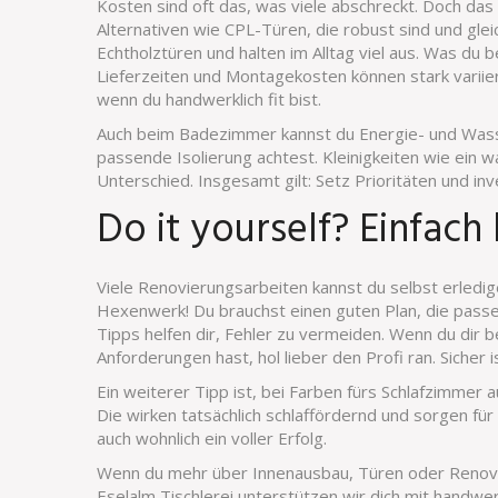
Kosten sind oft das, was viele abschreckt. Doch das 
Alternativen wie CPL-Türen, die robust sind und gle
Echtholztüren und halten im Alltag viel aus. Was du
Lieferzeiten und Montagekosten können stark variier
wenn du handwerklich fit bist.
Auch beim Badezimmer kannst du Energie- und Was
passende Isolierung achtest. Kleinigkeiten wie ein
Unterschied. Insgesamt gilt: Setz Prioritäten und inve
Do it yourself? Einfach
Viele Renovierungsarbeiten kannst du selbst erledige
Hexenwerk! Du brauchst einen guten Plan, die pass
Tipps helfen dir, Fehler zu vermeiden. Wenn du dir 
Anforderungen hast, hol lieber den Profi ran. Sicher is
Ein weiterer Tipp ist, bei Farben fürs Schlafzimmer 
Die wirken tatsächlich schlaffördernd und sorgen für
auch wohnlich ein voller Erfolg.
Wenn du mehr über Innenausbau, Türen oder Renovieru
Eselalm Tischlerei unterstützen wir dich mit handw