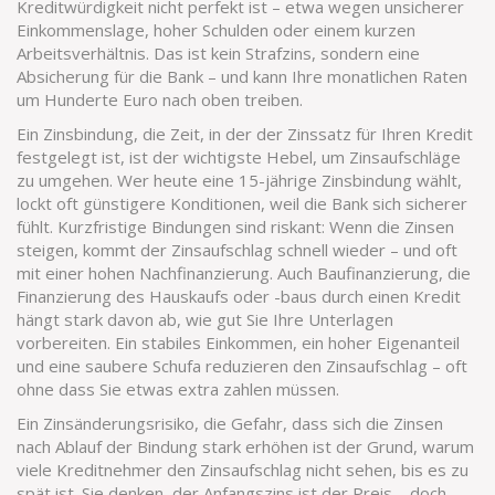
Kreditwürdigkeit nicht perfekt ist – etwa wegen unsicherer
Einkommenslage, hoher Schulden oder einem kurzen
Arbeitsverhältnis. Das ist kein Strafzins, sondern eine
Absicherung für die Bank – und kann Ihre monatlichen Raten
um Hunderte Euro nach oben treiben.
Ein
Zinsbindung
,
die Zeit, in der der Zinssatz für Ihren Kredit
festgelegt ist
, ist der wichtigste Hebel, um Zinsaufschläge
zu umgehen. Wer heute eine 15-jährige Zinsbindung wählt,
lockt oft günstigere Konditionen, weil die Bank sich sicherer
fühlt. Kurzfristige Bindungen sind riskant: Wenn die Zinsen
steigen, kommt der Zinsaufschlag schnell wieder – und oft
mit einer hohen Nachfinanzierung. Auch
Baufinanzierung
,
die
Finanzierung des Hauskaufs oder -baus durch einen Kredit
hängt stark davon ab, wie gut Sie Ihre Unterlagen
vorbereiten. Ein stabiles Einkommen, ein hoher Eigenanteil
und eine saubere Schufa reduzieren den Zinsaufschlag – oft
ohne dass Sie etwas extra zahlen müssen.
Ein
Zinsänderungsrisiko
,
die Gefahr, dass sich die Zinsen
nach Ablauf der Bindung stark erhöhen
ist der Grund, warum
viele Kreditnehmer den Zinsaufschlag nicht sehen, bis es zu
spät ist. Sie denken, der Anfangszins ist der Preis – doch